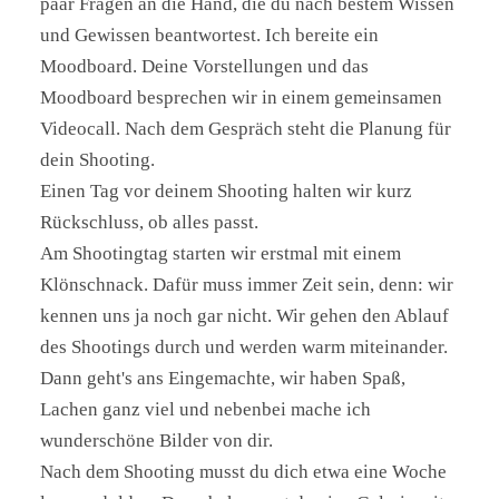
paar Fragen an die Hand, die du nach bestem Wissen
und Gewissen beantwortest. Ich bereite ein
Moodboard. Deine Vorstellungen und das
Moodboard besprechen wir in einem gemeinsamen
Videocall. Nach dem Gespräch steht die Planung für
dein Shooting.
Einen Tag vor deinem Shooting halten wir kurz
BRANDSHOOTING FOTOWALK IN
Rückschluss, ob alles passt.
AHRENSBURG
Am Shootingtag starten wir erstmal mit einem
Hannah und ich kannten uns bereits vor dem
Klönschnack. Dafür muss immer Zeit sein, denn: wir
Fotoshooting, weil wir im Bereich Social Media
kennen uns ja noch gar nicht. Wir gehen den Ablauf
Management zusammen gearbeitet haben. Als ich
des Shootings durch und werden warm miteinander.
gehört habe, dass sie auch fotografieren kann,
Dann geht's ans Eingemachte, wir haben Spaß,
habe ich direkt ein Brandshooting gebucht.
Lachen ganz viel und nebenbei mache ich
Ich fand es super einen ganzen Tag für die Fotos
wunderschöne Bilder von dir.
zu haben. Das hat das ganze sehr entspannt. Auch
Nach dem Shooting musst du dich etwa eine Woche
dass das Shooting nicht auf wenige Bilder