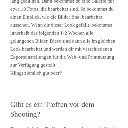
lang gedulden. Dann bekommst du eine Galerie mit
begrenzt war, war für mich genau richtig. Mit der
etwa 10 Fotos, die bearbeitet sind. So bekommst du
Zeit hat es sogar ein bisschen Spaß gemacht vor
einen Einblick, wie die Bilder final bearbeitet
der Kamera zu stehen. Letztlich hatte ich nicht
aussehen. Wenn dir dieser Look gefällt, bekommst
nur eins sondern drei Shootings bei Hannah, da
innerhalb der folgenden 1-2 Wochen alle
ich für meine Arbeit viele aktuelle Bilder von mir
gelungenen Bilder. Diese sind dann alle im gleichen
benötige. Diese nutze ich jetzt auf meinen
Look bearbeitet und werden dir mit verschiedenen
Websites und bei Social Media.
Exporteinstellungen für die Web- und Printnutzung
zur Verfügung gestellt.
Klingt ziemlich gut oder?
Sarah's Website
Gibt es ein Treffen vor dem
Shooting?