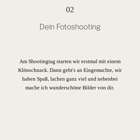
hast mich mit Sachverstand durch das
02
Brandshooting geleitet. Außerdem warst du sehr
offen für den Moment und meine Wünsche - das
Dein Fotoshooting
war gutes Teamwork.
Die Bilder nutze ich für meine Website und
Social Media Kanäle. Es war eine sehr
angenehme Zusammenarbeit mit dir und ich
Am Shootingtag starten wir erstmal mit einem
empfehle dich gerne weiter für ein
Klönschnack. Dann geht's an Eingemachte, wir
Brandshooting.
haben Spaß, lachen ganz viel und nebenbei
BRANDSHOOTING IM WORK KONTOR
mache ich wunderschöne Bilder von dir.
AHRENSBURG
Jochen's Website
Wir haben Hannah als Fotografin empfohlen
bekommen und ihre Bildsprache hat uns gut
gefallen: natürlich und authentisch, aber zugleich
professionell. Eine Kombination, die gut zu uns
passt. Deswegen haben wir ein Fotoshooting bei