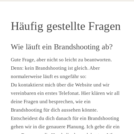
BRANDSHOOTING CRAFT CAFE IN HAMBURG
Ich habe Hannah als Fotografin empfohlen
Häufig gestellte Fragen
bekommen und nach einem sympathischen
Erstkontakt direkt ein Brandshooting gebucht. Es
war für mich sehr angenehmen von ihr
Wie läuft ein Brandshooting ab?
fotografiert zu werden. Die Bilder aus dem
Shooting zeige ich wirklich gern. Ich verwende
Gute Frage, aber nicht so leicht zu beantworten.
sie vor allem auf
Instagram
und meiner
Website
.
Denn: kein Brandshooting ist gleich. Aber
Mach weiter so, deine angenehme Art und dein
normalerweise läuft es ungefähr so:
photographisches Talent kommen sehr gut an.
Du kontaktierst mich über die Website und wir
Ich werde dich auch weiterempfehlen und
vereinbaren ein erstes Telefonat. Hier klären wir all
bestimmt bei Gelegenheit erneut buchen.
deine Fragen und besprechen, wie ein
Brandshooting für dich aussehen könnte.
Alex' Website
Entscheidest du dich danach für ein Brandshooting
gehen wir in die genauere Planung. Ich gebe dir ein